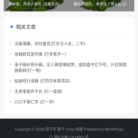
月半弯，声声人何在 (铁路名词)
要先讲提防，非得伤了情人心 (3字
秩序维护用语)
相关文章
沉鱼落雁，闭月羞花(打东汉人名，二字)
张翰辞官是何缘 (打多笔字一)
身子细长铁头扁，见人做菜嘴就馋，盛到盘中它不吃，只在锅里
尝新鲜(打一物)
姑娘性行淑静 (打四字体育项目)
无亲笔批件不办 (打一成语)
口口不离仁字 (打一字)
Copyright © 2026 段子乐 基于 Once 构建 Powered by
WordPress
鄂ICP备17014901号