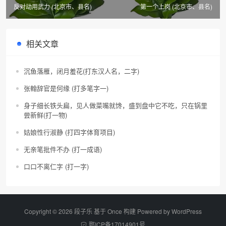
反对动用武力 (北京市、县名)
第一个上岗 (北京市、县名)
相关文章
沉鱼落雁，闭月羞花(打东汉人名，二字)
张翰辞官是何缘 (打多笔字一)
身子细长铁头扁，见人做菜嘴就馋，盛到盘中它不吃，只在锅里
尝新鲜(打一物)
姑娘性行淑静 (打四字体育项目)
无亲笔批件不办 (打一成语)
口口不离仁字 (打一字)
Copyright © 2026 段子乐 基于 Once 构建 Powered by
WordPress
鄂ICP备17014901号