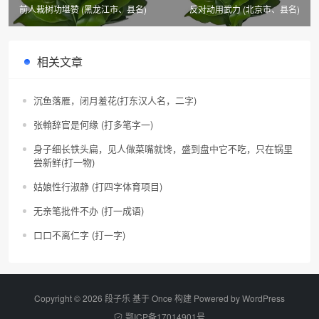
前人栽树功堪赞 (黑龙江市、县名)
反对动用武力 (北京市、县名)
相关文章
沉鱼落雁，闭月羞花(打东汉人名，二字)
张翰辞官是何缘 (打多笔字一)
身子细长铁头扁，见人做菜嘴就馋，盛到盘中它不吃，只在锅里
尝新鲜(打一物)
姑娘性行淑静 (打四字体育项目)
无亲笔批件不办 (打一成语)
口口不离仁字 (打一字)
Copyright © 2026 段子乐 基于 Once 构建 Powered by
WordPress
鄂ICP备17014901号