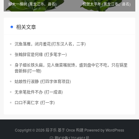
好大一棵树 (黑龙江市、县名)
祝贺太平年 (黑龙江市、县名)
相关文章
沉鱼落雁，闭月羞花(打东汉人名，二字)
张翰辞官是何缘 (打多笔字一)
身子细长铁头扁，见人做菜嘴就馋，盛到盘中它不吃，只在锅里
尝新鲜(打一物)
姑娘性行淑静 (打四字体育项目)
无亲笔批件不办 (打一成语)
口口不离仁字 (打一字)
Copyright © 2026 段子乐 基于 Once 构建 Powered by
WordPress
鄂ICP备17014901号