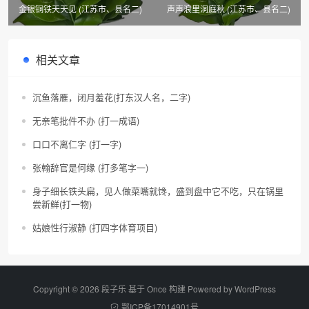
金银铜铁天天见 (江苏市、县名二)
声声浪里洞庭秋 (江苏市、县名二)
相关文章
沉鱼落雁，闭月羞花(打东汉人名，二字)
无亲笔批件不办 (打一成语)
口口不离仁字 (打一字)
张翰辞官是何缘 (打多笔字一)
身子细长铁头扁，见人做菜嘴就馋，盛到盘中它不吃，只在锅里
尝新鲜(打一物)
姑娘性行淑静 (打四字体育项目)
Copyright © 2026 段子乐 基于 Once 构建 Powered by
WordPress
鄂ICP备17014901号