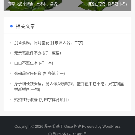
齐举火把来聚会 (上海市、县名)
相逢在琼岛 (县名冠市名)
相关文章
沉鱼落雁，闭月羞花(打东汉人名，二字)
无亲笔批件不办 (打一成语)
口口不离仁字 (打一字)
张翰辞官是何缘 (打多笔字一)
身子细长铁头扁，见人做菜嘴就馋，盛到盘中它不吃，只在锅里
尝新鲜(打一物)
姑娘性行淑静 (打四字体育项目)
Copyright © 2026 段子乐 基于 Once 构建 Powered by
WordPress
鄂ICP备17014901号