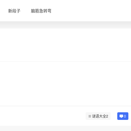
新段子
脑筋急转弯
谜语大全2
0