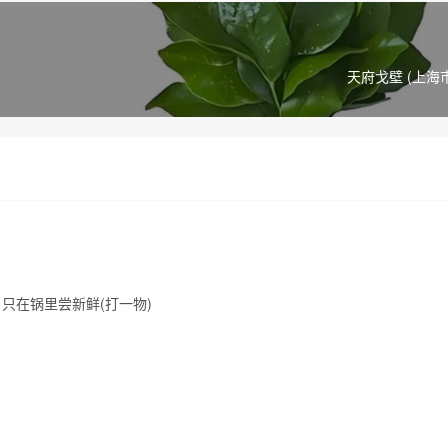
天府戈壁 (上海
只在锅里尝新鲜(打一物)