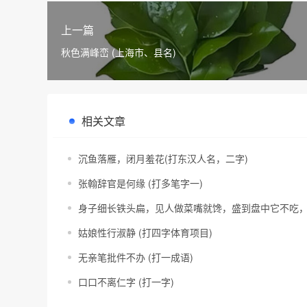
上一篇
秋色满峰峦 (上海市、县名)
相关文章
沉鱼落雁，闭月羞花(打东汉人名，二字)
张翰辞官是何缘 (打多笔字一)
身子细长铁头扁，见人做菜嘴就馋，盛到盘中它不吃，
姑娘性行淑静 (打四字体育项目)
无亲笔批件不办 (打一成语)
口口不离仁字 (打一字)