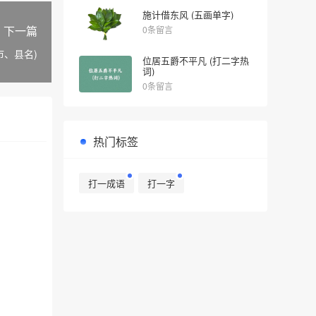
施计借东风 (五画单字)
下一篇
0条留言
市、县名)
位居五爵不平凡 (打二字热
词)
0条留言
热门标签
打一成语
打一字