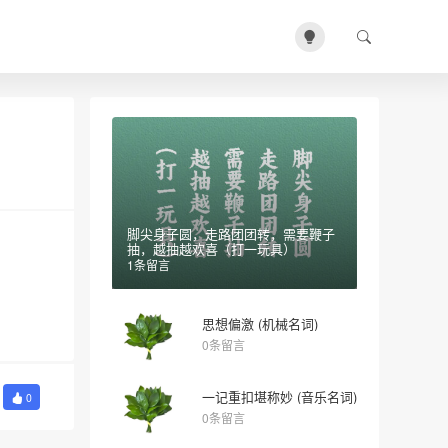
脚尖身子圆，走路团团转，需要鞭子
抽，越抽越欢喜（打一玩具）
1条留言
思想偏激 (机械名词)
0条留言
一记重扣堪称妙 (音乐名词)
0
0条留言