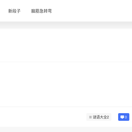
新段子
脑筋急转弯
谜语大全2
0