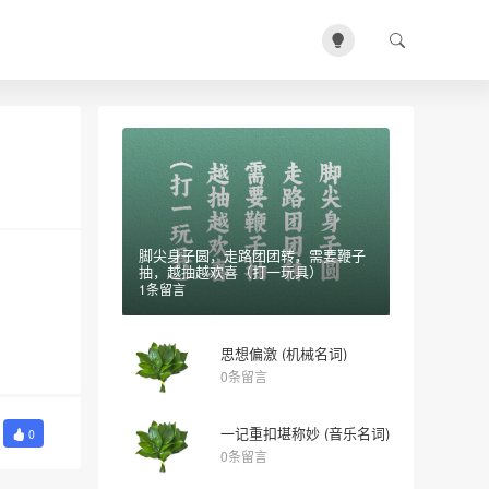
脚尖身子圆，走路团团转，需要鞭子
抽，越抽越欢喜（打一玩具）
1条留言
思想偏激 (机械名词)
0条留言
一记重扣堪称妙 (音乐名词)
0
0条留言