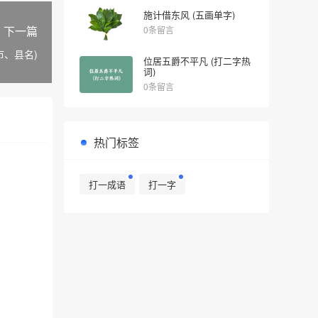
施计借东风 (五画单字)
下一篇
0条留言
市、县名)
位居五爵不平凡 (打二字热
词)
0条留言
热门标签
打一成语
打一字