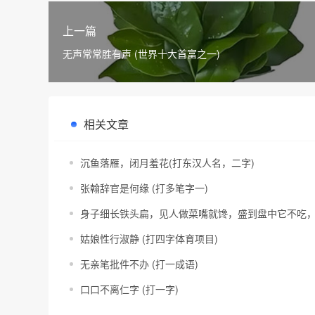
上一篇
无声常常胜有声 (世界十大首富之一)
相关文章
沉鱼落雁，闭月羞花(打东汉人名，二字)
张翰辞官是何缘 (打多笔字一)
身子细长铁头扁，见人做菜嘴就馋，盛到盘中它不吃，
姑娘性行淑静 (打四字体育项目)
无亲笔批件不办 (打一成语)
口口不离仁字 (打一字)