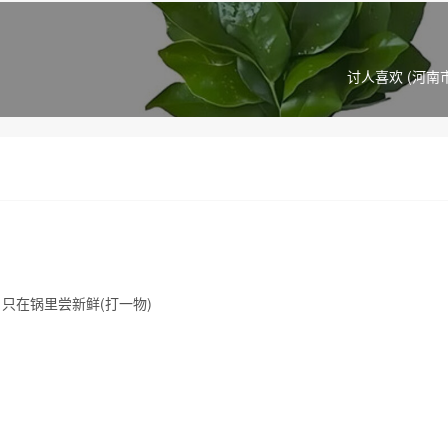
讨人喜欢 (河南
只在锅里尝新鲜(打一物)