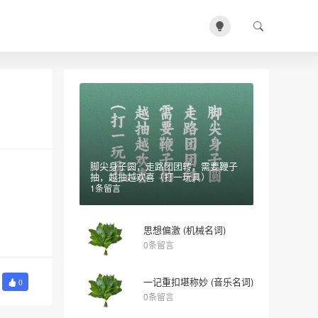
脚尖身子圆，走路团团转，需要鞭子
抽，越抽越欢喜（打一玩具）
1条留言
思想偏激 (机械名词)
0条留言
一记重扣堪称妙 (音乐名词)
0
0条留言