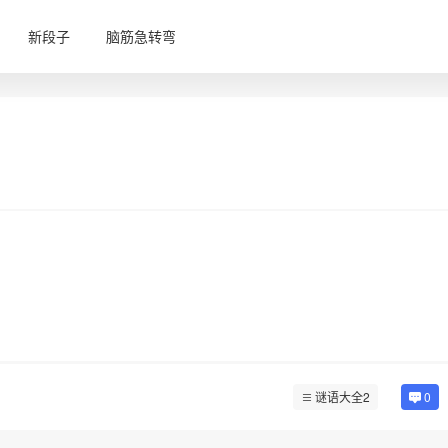
新段子
脑筋急转弯
谜语大全2
0