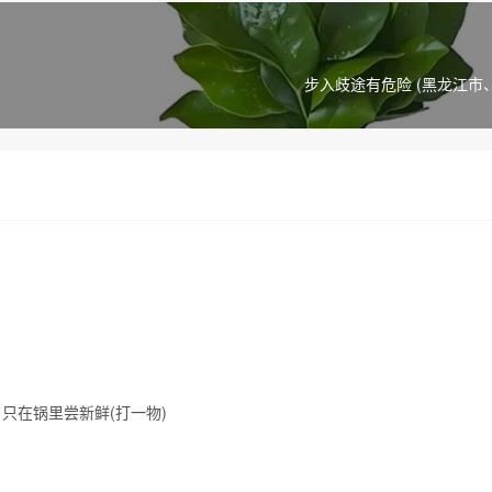
步入歧途有危险 (黑龙江市
只在锅里尝新鲜(打一物)