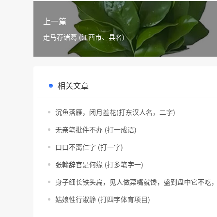
上一篇
走马荐诸葛 (江西市、县名)
相关文章
沉鱼落雁，闭月羞花(打东汉人名，二字)
无亲笔批件不办 (打一成语)
口口不离仁字 (打一字)
张翰辞官是何缘 (打多笔字一)
身子细长铁头扁，见人做菜嘴就馋，盛到盘中它不吃，
姑娘性行淑静 (打四字体育项目)