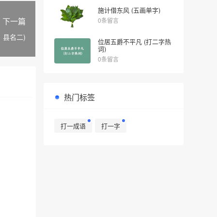
施计借东风 (五画单字)
下一篇
0条留言
、县名二)
位居五爵不平凡 (打二字热
词)
0条留言
热门标签
打一成语
打一字