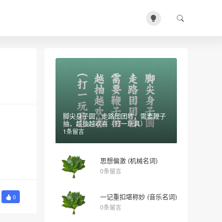
脚尖身子圆，走路团团转，需要鞭子
抽，越抽越欢喜（打一玩具）
1条留言
思想偏激 (机械名词)
0条留言
一记重扣堪称妙 (音乐名词)
0
0条留言