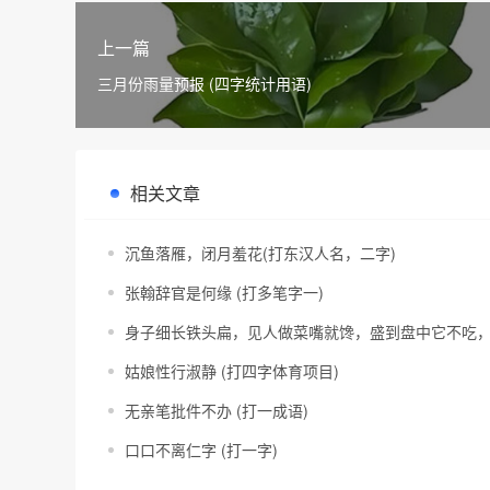
上一篇
三月份雨量预报 (四字统计用语)
相关文章
沉鱼落雁，闭月羞花(打东汉人名，二字)
张翰辞官是何缘 (打多笔字一)
身子细长铁头扁，见人做菜嘴就馋，盛到盘中它不吃，
姑娘性行淑静 (打四字体育项目)
无亲笔批件不办 (打一成语)
口口不离仁字 (打一字)