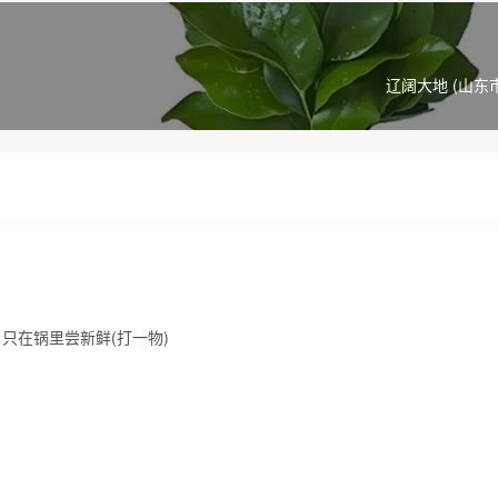
辽阔大地 (山东
只在锅里尝新鲜(打一物)