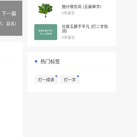
施计借东风 (五画单字)
下一篇
0条留言
市、县名)
位居五爵不平凡 (打二字热
词)
0条留言
热门标签
打一成语
打一字