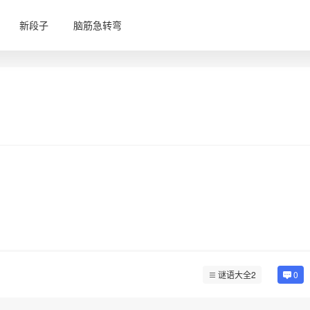
新段子
脑筋急转弯
谜语大全2
0