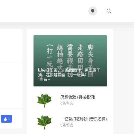
脚尖身子圆，走路团团转，需要鞭子
抽，越抽越欢喜（打一玩具）
1条留言
思想偏激 (机械名词)
0条留言
一记重扣堪称妙 (音乐名词)
0
0条留言