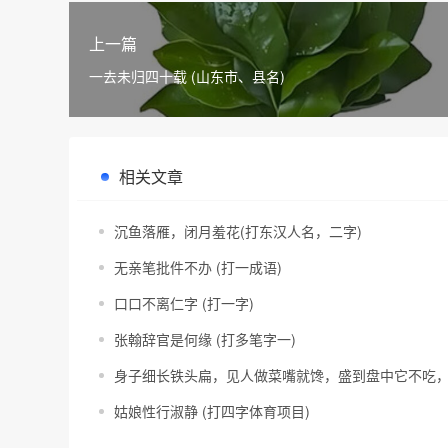
上一篇
一去未归四十载 (山东市、县名)
相关文章
沉鱼落雁，闭月羞花(打东汉人名，二字)
无亲笔批件不办 (打一成语)
口口不离仁字 (打一字)
张翰辞官是何缘 (打多笔字一)
身子细长铁头扁，见人做菜嘴就馋，盛到盘中它不吃，
姑娘性行淑静 (打四字体育项目)