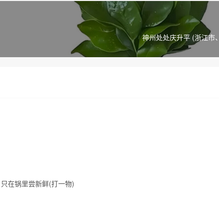
神州处处庆升平 (浙江市
只在锅里尝新鲜(打一物)