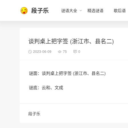
段子乐
谜语大全
精选谜语
歇后语
谈判桌上把字签 (浙江市、县名二)
2023-06-09
75
0
谜面：谈判桌上把字签 (浙江市、县名二)
谜底：云和、文成
段子乐