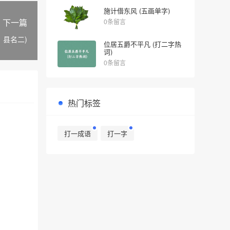
施计借东风 (五画单字)
下一篇
0条留言
、县名二)
位居五爵不平凡 (打二字热
词)
0条留言
热门标签
打一成语
打一字