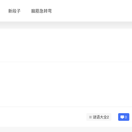
新段子
脑筋急转弯
谜语大全2
0