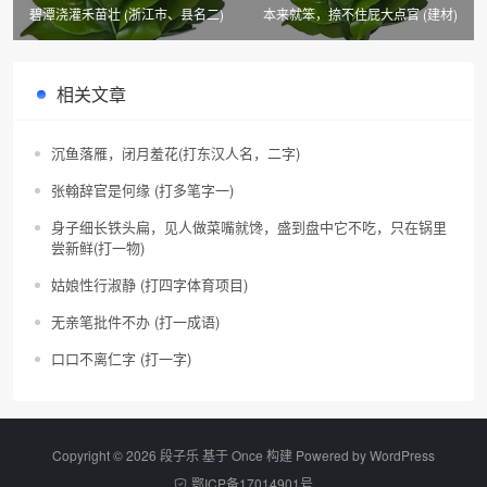
碧潭浇灌禾苗壮 (浙江市、县名二)
本来就笨，捺不住屁大点官 (建材)
相关文章
沉鱼落雁，闭月羞花(打东汉人名，二字)
张翰辞官是何缘 (打多笔字一)
身子细长铁头扁，见人做菜嘴就馋，盛到盘中它不吃，只在锅里
尝新鲜(打一物)
姑娘性行淑静 (打四字体育项目)
无亲笔批件不办 (打一成语)
口口不离仁字 (打一字)
Copyright © 2026 段子乐 基于 Once 构建 Powered by
WordPress
鄂ICP备17014901号