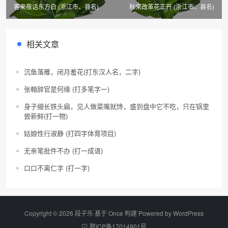
客来夜话东方白 (浙江市、县名)
秋来改革花正开 (浙江市、县名)
相关文章
沉鱼落雁，闭月羞花(打东汉人名，二字)
张翰辞官是何缘 (打多笔字一)
身子细长铁头扁，见人做菜嘴就馋，盛到盘中它不吃，只在锅里
尝新鲜(打一物)
姑娘性行淑静 (打四字体育项目)
无亲笔批件不办 (打一成语)
口口不离仁字 (打一字)
Copyright © 2026 段子乐 基于 Once 构建 Powered by
WordPress
鄂ICP备17014901号