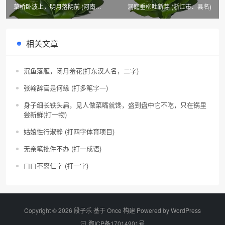
草桥卧波上，明月落阴前 (河南
洞庭垂柳吐新芽 (浙江市、县名)
市、县名)
相关文章
沉鱼落雁，闭月羞花(打东汉人名，二字)
张翰辞官是何缘 (打多笔字一)
身子细长铁头扁，见人做菜嘴就馋，盛到盘中它不吃，只在锅里
尝新鲜(打一物)
姑娘性行淑静 (打四字体育项目)
无亲笔批件不办 (打一成语)
口口不离仁字 (打一字)
Copyright © 2026 段子乐 基于 Once 构建 Powered by
WordPress
鄂ICP备17014901号