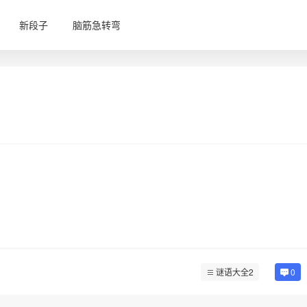
新段子
脑筋急转弯
谜语大全2
0