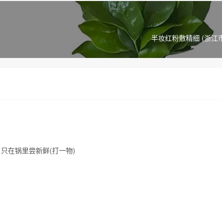
半妆红粉敷精细 (浙江
只在锅里尝新鲜(打一物)