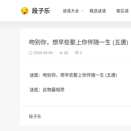
段子乐
谜语大全
精选谜语
歇后语
吻别你，想早些娶上你伴随一生 (五唐)
2023-06-09
62
0
谜面：吻别你，想早些娶上你伴随一生 (五唐)
谜底：此物最相思
段子乐