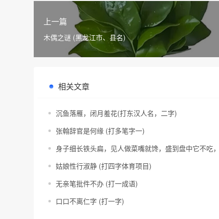
上一篇
木偶之谜 (黑龙江市、县名)
相关文章
沉鱼落雁，闭月羞花(打东汉人名，二字)
张翰辞官是何缘 (打多笔字一)
身子细长铁头扁，见人做菜嘴就馋，盛到盘中它不吃，
姑娘性行淑静 (打四字体育项目)
无亲笔批件不办 (打一成语)
口口不离仁字 (打一字)