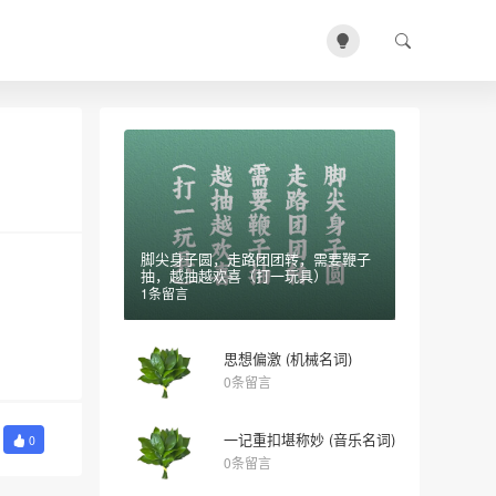
脚尖身子圆，走路团团转，需要鞭子
抽，越抽越欢喜（打一玩具）
1条留言
思想偏激 (机械名词)
0条留言
一记重扣堪称妙 (音乐名词)
0
0条留言