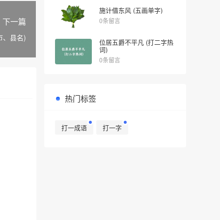
施计借东风 (五画单字)
下一篇
0条留言
市、县名)
位居五爵不平凡 (打二字热
词)
0条留言
热门标签
打一成语
打一字