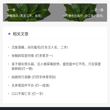
上一篇
下一篇
一路顺风 (黑龙江市、县名)
一片春色在画中 (浙江市、县名)
相关文章
沉鱼落雁，闭月羞花(打东汉人名，二字)
张翰辞官是何缘 (打多笔字一)
身子细长铁头扁，见人做菜嘴就馋，盛到盘中它不吃，只在锅里
尝新鲜(打一物)
姑娘性行淑静 (打四字体育项目)
无亲笔批件不办 (打一成语)
口口不离仁字 (打一字)