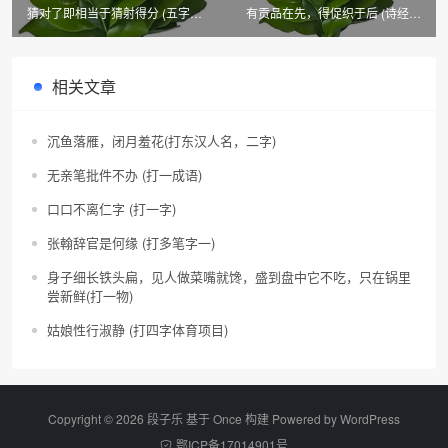
猜对了即相当于猜射得分 (五字中
有贡品在先，得促织于后 (诗经一
医用语)
句)
相关文章
沉鱼落雁，闭月羞花(打东汉人名，二字)
无亲笔批件不办 (打一成语)
口口不离仁字 (打一字)
张翰辞官是何缘 (打多笔字一)
身子细长铁头扁，见人做菜嘴就馋，盛到盘中它不吃，只在锅里
尝新鲜(打一物)
姑娘性行淑静 (打四字体育项目)
Copyright © 2026 段子乐 基于 Once 构建 Powered by
WordPress
鄂ICP备17014901号