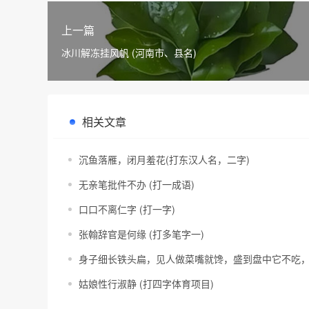
上一篇
冰川解冻挂风帆 (河南市、县名)
相关文章
沉鱼落雁，闭月羞花(打东汉人名，二字)
无亲笔批件不办 (打一成语)
口口不离仁字 (打一字)
张翰辞官是何缘 (打多笔字一)
身子细长铁头扁，见人做菜嘴就馋，盛到盘中它不吃，
姑娘性行淑静 (打四字体育项目)