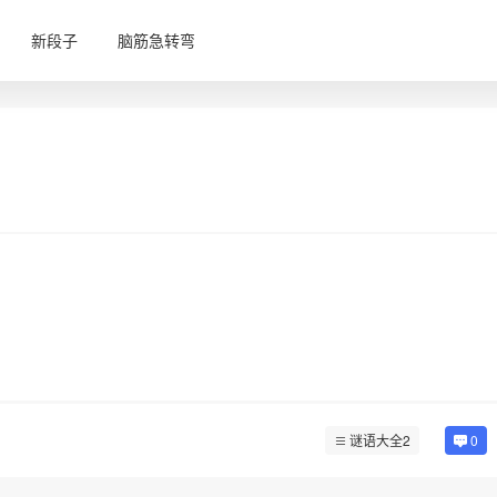
新段子
脑筋急转弯
谜语大全2
0