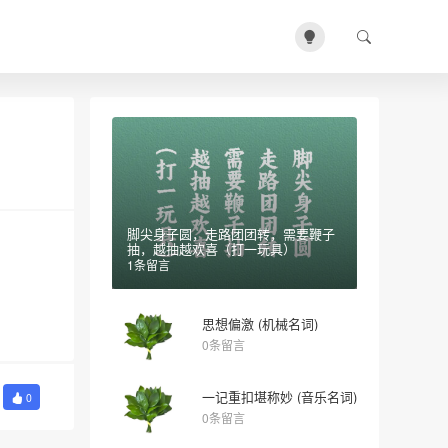
脚尖身子圆，走路团团转，需要鞭子
抽，越抽越欢喜（打一玩具）
1条留言
思想偏激 (机械名词)
0条留言
一记重扣堪称妙 (音乐名词)
0
0条留言