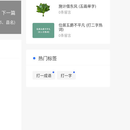
施计借东风 (五画单字)
下一篇
0条留言
市、县名)
位居五爵不平凡 (打二字热
词)
0条留言
热门标签
打一成语
打一字