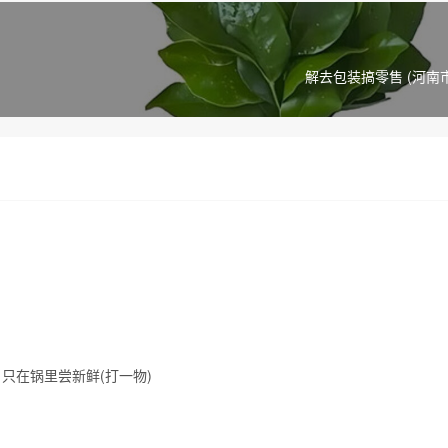
解去包装搞零售 (河南
只在锅里尝新鲜(打一物)