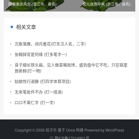
回首南京风光 (浙江市、县名)
女儿自雨中来 (浙江市、县名)
相关文章
沉鱼落雁，闭月羞花(打东汉人名，二字)
张翰辞官是何缘 (打多笔字一)
身子细长铁头扁，见人做菜嘴就馋，盛到盘中它不吃，只在锅里
尝新鲜(打一物)
姑娘性行淑静 (打四字体育项目)
无亲笔批件不办 (打一成语)
口口不离仁字 (打一字)
Copyright © 2026 段子乐 基于 Once 构建 Powered by
WordPress
鄂ICP备17014901号