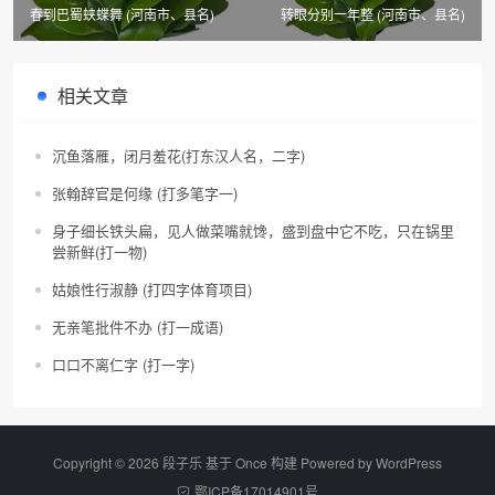
春到巴蜀蛱蝶舞 (河南市、县名)
转眼分别一年整 (河南市、县名)
相关文章
沉鱼落雁，闭月羞花(打东汉人名，二字)
张翰辞官是何缘 (打多笔字一)
身子细长铁头扁，见人做菜嘴就馋，盛到盘中它不吃，只在锅里
尝新鲜(打一物)
姑娘性行淑静 (打四字体育项目)
无亲笔批件不办 (打一成语)
口口不离仁字 (打一字)
Copyright © 2026 段子乐 基于 Once 构建 Powered by
WordPress
鄂ICP备17014901号