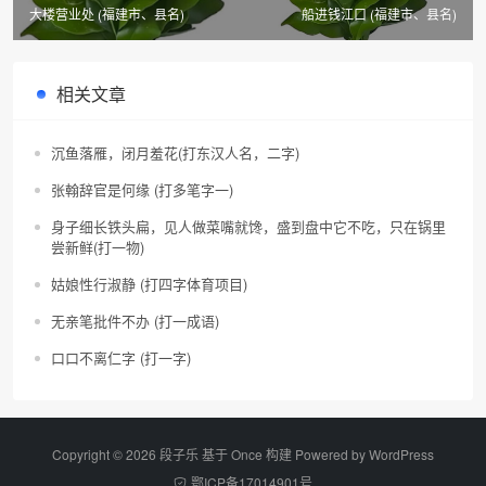
大楼营业处 (福建市、县名)
船进钱江口 (福建市、县名)
相关文章
沉鱼落雁，闭月羞花(打东汉人名，二字)
张翰辞官是何缘 (打多笔字一)
身子细长铁头扁，见人做菜嘴就馋，盛到盘中它不吃，只在锅里
尝新鲜(打一物)
姑娘性行淑静 (打四字体育项目)
无亲笔批件不办 (打一成语)
口口不离仁字 (打一字)
Copyright © 2026 段子乐 基于 Once 构建 Powered by
WordPress
鄂ICP备17014901号