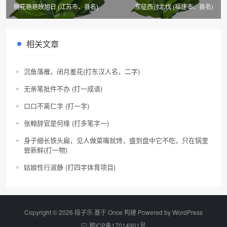
桃花艳艳映旭日 (江苏市、县名)
东征西讨北伐 (福建市、县名)
相关文章
沉鱼落雁，闭月羞花(打东汉人名，二字)
无亲笔批件不办 (打一成语)
口口不离仁字 (打一字)
张翰辞官是何缘 (打多笔字一)
身子细长铁头扁，见人做菜嘴就馋，盛到盘中它不吃，只在锅里
尝新鲜(打一物)
姑娘性行淑静 (打四字体育项目)
Copyright © 2026 段子乐 基于 Once 构建 Powered by
WordPress
鄂ICP备17014901号