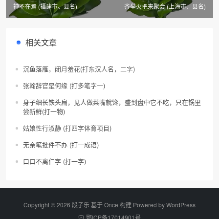
神不在焉 (福建市、县名)
齐举火把来聚会 (上海市、县名)
相关文章
沉鱼落雁，闭月羞花(打东汉人名，二字)
张翰辞官是何缘 (打多笔字一)
身子细长铁头扁，见人做菜嘴就馋，盛到盘中它不吃，只在锅里
尝新鲜(打一物)
姑娘性行淑静 (打四字体育项目)
无亲笔批件不办 (打一成语)
口口不离仁字 (打一字)
Copyright © 2026 段子乐 基于 Once 构建 Powered by
WordPress
鄂ICP备17014901号