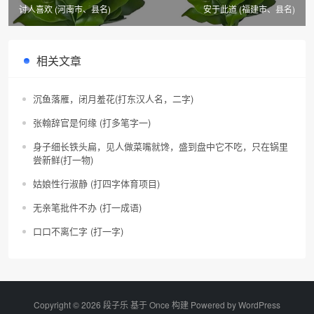
讨人喜欢 (河南市、县名)
安于此道 (福建市、县名)
相关文章
沉鱼落雁，闭月羞花(打东汉人名，二字)
张翰辞官是何缘 (打多笔字一)
身子细长铁头扁，见人做菜嘴就馋，盛到盘中它不吃，只在锅里
尝新鲜(打一物)
姑娘性行淑静 (打四字体育项目)
无亲笔批件不办 (打一成语)
口口不离仁字 (打一字)
Copyright © 2026 段子乐 基于 Once 构建 Powered by
WordPress