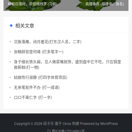
岭前日落时，帘低暗残梦 (习俗)
高楼珠扉 (福建市、县名)
相关文章
沉鱼落雁，闭月羞花(打东汉人名，二字)
张翰辞官是何缘 (打多笔字一)
身子细长铁头扁，见人做菜嘴就馋，盛到盘中它不吃，只在锅里
尝新鲜(打一物)
姑娘性行淑静 (打四字体育项目)
无亲笔批件不办 (打一成语)
口口不离仁字 (打一字)
Copyright © 2026 段子乐 基于 Once 构建 Powered by
WordPress
鄂ICP备17014901号