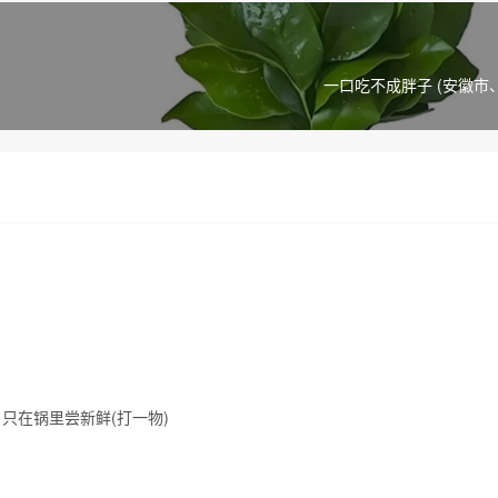
一口吃不成胖子 (安徽市
只在锅里尝新鲜(打一物)