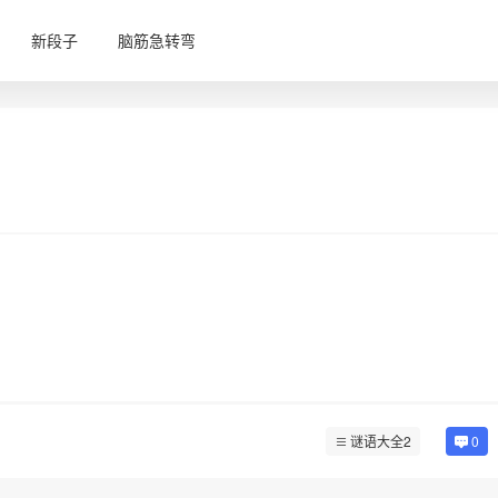
新段子
脑筋急转弯
谜语大全2
0