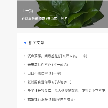
上一篇
雁似离散形迹杳 (安徽市、县名)
相关文章
沉鱼落雁，闭月羞花(打东汉人名，二字)
无亲笔批件不办 (打一成语)
口口不离仁字 (打一字)
张翰辞官是何缘 (打多笔字一)
身子细长铁头扁，见人做菜嘴就馋，盛到盘中它不吃，
姑娘性行淑静 (打四字体育项目)