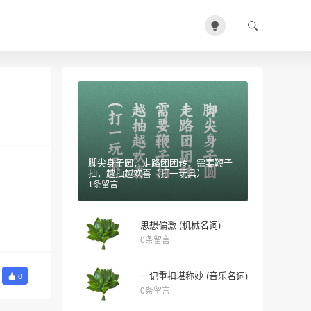
脚尖身子圆，走路团团转，需要鞭子
抽，越抽越欢喜（打一玩具）
1条留言
思想偏激 (机械名词)
0条留言
一记重扣堪称妙 (音乐名词)
0
0条留言