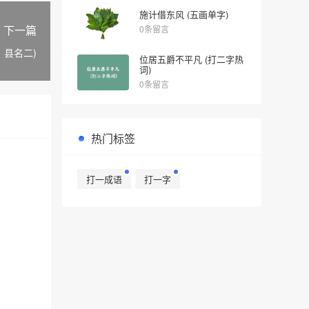
施计借东风 (五画单字)
下一篇
0条留言
、县名二)
位居五爵不平凡 (打二字热
词)
0条留言
热门标签
打一成语
打一字