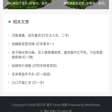
心儿牵挂千里外 (安徽市、县名)
雁似离散形迹杳 (安徽市、县名)
相关文章
沉鱼落雁，闭月羞花(打东汉人名，二字)
张翰辞官是何缘 (打多笔字一)
身子细长铁头扁，见人做菜嘴就馋，盛到盘中它不吃，只在锅里
尝新鲜(打一物)
姑娘性行淑静 (打四字体育项目)
无亲笔批件不办 (打一成语)
口口不离仁字 (打一字)
Copyright © 2026 段子乐 基于 Once 构建 Powered by
WordPress
鄂ICP备17014901号