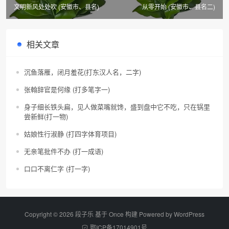
文明新风处处吹 (安徽市、县名)
从零开始 (安徽市、县名二)
相关文章
沉鱼落雁，闭月羞花(打东汉人名，二字)
张翰辞官是何缘 (打多笔字一)
身子细长铁头扁，见人做菜嘴就馋，盛到盘中它不吃，只在锅里
尝新鲜(打一物)
姑娘性行淑静 (打四字体育项目)
无亲笔批件不办 (打一成语)
口口不离仁字 (打一字)
Copyright © 2026 段子乐 基于 Once 构建 Powered by
WordPress
鄂ICP备17014901号