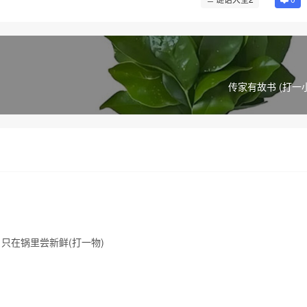
传家有故书 (打一
只在锅里尝新鲜(打一物)