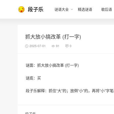
段子乐
谜语大全
精选谜语
歇后语
抓大放小搞改革 (打一字)
2025-07-01
91
0
谜面：抓大放小搞改革 (打一字)
谜底：买
段子乐解释：抓住“大”的；放倒“小”的，再将“小”字
段子乐