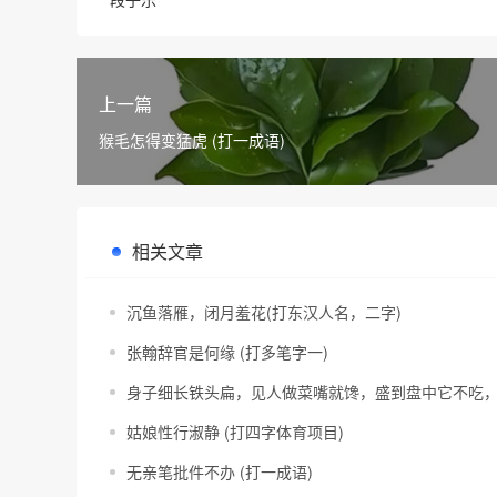
上一篇
猴毛怎得变猛虎 (打一成语)
相关文章
沉鱼落雁，闭月羞花(打东汉人名，二字)
张翰辞官是何缘 (打多笔字一)
身子细长铁头扁，见人做菜嘴就馋，盛到盘中它不吃，
姑娘性行淑静 (打四字体育项目)
无亲笔批件不办 (打一成语)