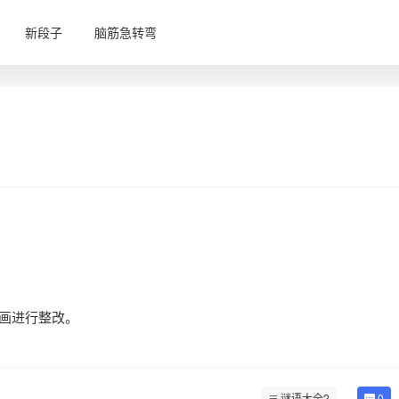
新段子
脑筋急转弯
笔画进行整改。
谜语大全2
0