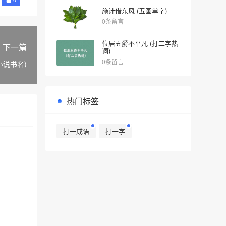
施计借东风 (五画单字)
0条留言
位居五爵不平凡 (打二字热
下一篇
词)
0条留言
小说书名)
热门标签
打一成语
打一字