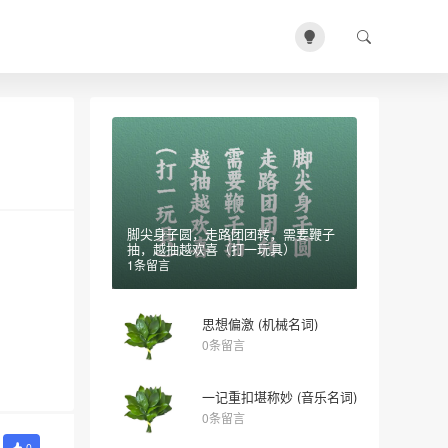
脚尖身子圆，走路团团转，需要鞭子
抽，越抽越欢喜（打一玩具）
1条留言
思想偏激 (机械名词)
0条留言
一记重扣堪称妙 (音乐名词)
0条留言
0