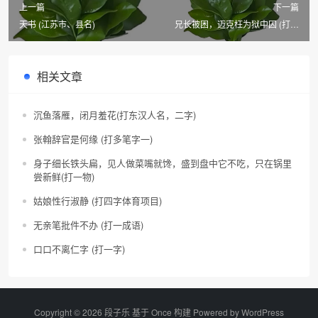
上一篇
下一篇
天书 (江苏市、县名)
兄长被困，迈克枉为狱中囚 (打一
成语)
相关文章
沉鱼落雁，闭月羞花(打东汉人名，二字)
张翰辞官是何缘 (打多笔字一)
身子细长铁头扁，见人做菜嘴就馋，盛到盘中它不吃，只在锅里
尝新鲜(打一物)
姑娘性行淑静 (打四字体育项目)
无亲笔批件不办 (打一成语)
口口不离仁字 (打一字)
Copyright © 2026 段子乐 基于 Once 构建 Powered by
WordPress