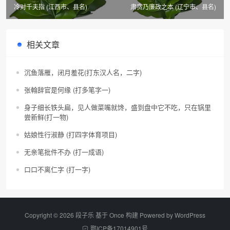
冷对千夫指 (江西市、县名)
肃贪乃廉政之本 (辽宁市、县名)
相关文章
沉鱼落雁，闭月羞花(打东汉人名，二字)
张翰辞官是何缘 (打多笔字一)
身子细长铁头扁，见人做菜嘴就馋，盛到盘中它不吃，只在锅里
尝新鲜(打一物)
姑娘性行淑静 (打四字体育项目)
无亲笔批件不办 (打一成语)
口口不离仁字 (打一字)
Copyright © 2026 段子乐 基于 Once 构建 Powered by
WordPress
鄂ICP备17014901号