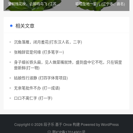
堂前残花映，云脚鸣鸟飞 (江苏
呱呱坠地一婴儿 (辽宁市、县名)
市、县名)
相关文章
沉鱼落雁，闭月羞花(打东汉人名，二字)
张翰辞官是何缘 (打多笔字一)
身子细长铁头扁，见人做菜嘴就馋，盛到盘中它不吃，只在锅里
尝新鲜(打一物)
姑娘性行淑静 (打四字体育项目)
无亲笔批件不办 (打一成语)
口口不离仁字 (打一字)
Copyright © 2026 段子乐 基于 Once 构建 Powered by
WordPress
鄂ICP备17014901号