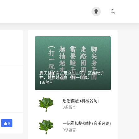
脚尖身子圆，走路团团转，需要鞭子
抽，越抽越欢喜（打一玩具）
1条留言
思想偏激 (机械名词)
0条留言
一记重扣堪称妙 (音乐名词)
0
0条留言