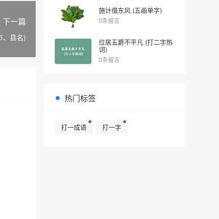
施计借东风 (五画单字)
下一篇
0条留言
市、县名)
位居五爵不平凡 (打二字热
词)
0条留言
热门标签
打一成语
打一字