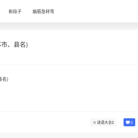
新段子
脑筋急转弯
市、县名)
名)
谜语大全2
0