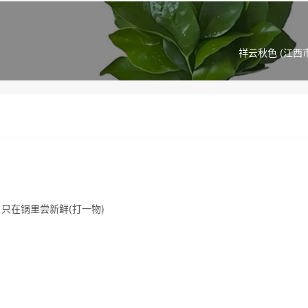
祥云秋色 (江西
只在锅里尝新鲜(打一物)