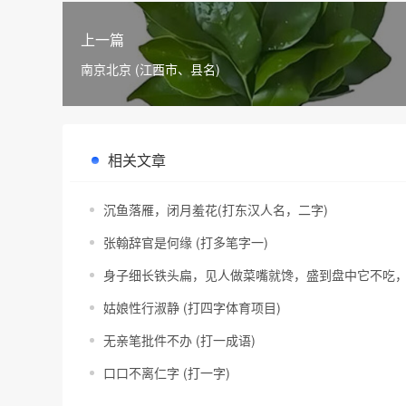
上一篇
南京北京 (江西市、县名)
相关文章
沉鱼落雁，闭月羞花(打东汉人名，二字)
张翰辞官是何缘 (打多笔字一)
身子细长铁头扁，见人做菜嘴就馋，盛到盘中它不吃，
姑娘性行淑静 (打四字体育项目)
无亲笔批件不办 (打一成语)
口口不离仁字 (打一字)