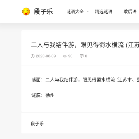
段子乐
谜语大全
精选谜语
歇后语
二人与我结伴游，眼见得蜀水横流 (江苏
2023-06-09
90
0
谜面：二人与我结伴游，眼见得蜀水横流 (江苏市、县
谜底：徐州
段子乐