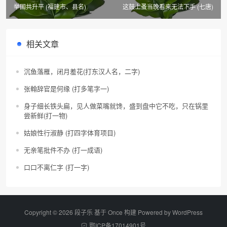
举国共升平 (福建市、县名)
这鼓上蚤当晚看来无法下手 (七唐)
相关文章
沉鱼落雁，闭月羞花(打东汉人名，二字)
张翰辞官是何缘 (打多笔字一)
身子细长铁头扁，见人做菜嘴就馋，盛到盘中它不吃，只在锅里
尝新鲜(打一物)
姑娘性行淑静 (打四字体育项目)
无亲笔批件不办 (打一成语)
口口不离仁字 (打一字)
Copyright © 2026 段子乐 基于 Once 构建 Powered by
WordPress
鄂ICP备17014901号