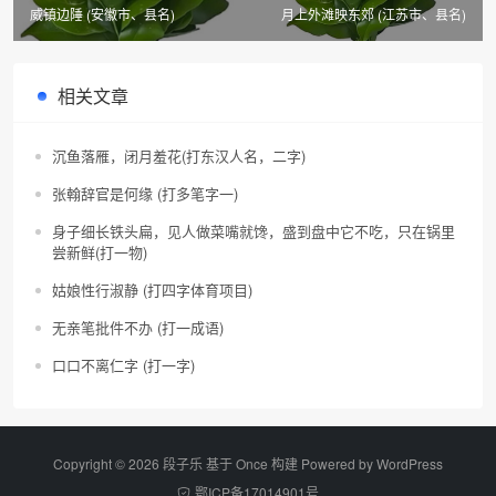
威镇边陲 (安徽市、县名)
月上外滩映东郊 (江苏市、县名)
相关文章
沉鱼落雁，闭月羞花(打东汉人名，二字)
张翰辞官是何缘 (打多笔字一)
身子细长铁头扁，见人做菜嘴就馋，盛到盘中它不吃，只在锅里
尝新鲜(打一物)
姑娘性行淑静 (打四字体育项目)
无亲笔批件不办 (打一成语)
口口不离仁字 (打一字)
Copyright © 2026 段子乐 基于 Once 构建 Powered by
WordPress
鄂ICP备17014901号