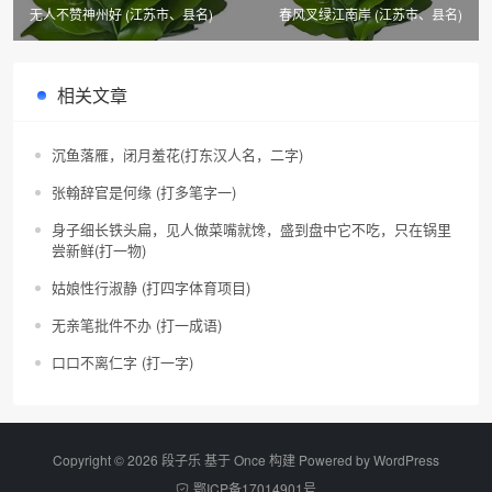
无人不赞神州好 (江苏市、县名)
春风叉绿江南岸 (江苏市、县名)
相关文章
沉鱼落雁，闭月羞花(打东汉人名，二字)
张翰辞官是何缘 (打多笔字一)
身子细长铁头扁，见人做菜嘴就馋，盛到盘中它不吃，只在锅里
尝新鲜(打一物)
姑娘性行淑静 (打四字体育项目)
无亲笔批件不办 (打一成语)
口口不离仁字 (打一字)
Copyright © 2026 段子乐 基于 Once 构建 Powered by
WordPress
鄂ICP备17014901号