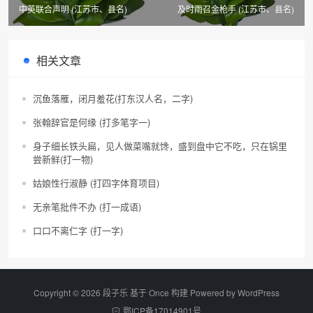
中英联合声明 (江苏市、县名)
及时雨召金枪手 (江苏市、县名)
相关文章
沉鱼落雁，闭月羞花(打东汉人名，二字)
张翰辞官是何缘 (打多笔字一)
身子细长铁头扁，见人做菜嘴就馋，盛到盘中它不吃，只在锅里
尝新鲜(打一物)
姑娘性行淑静 (打四字体育项目)
无亲笔批件不办 (打一成语)
口口不离仁字 (打一字)
Copyright © 2026 段子乐 基于 Once 构建 Powered by
WordPress
鄂ICP备17014901号