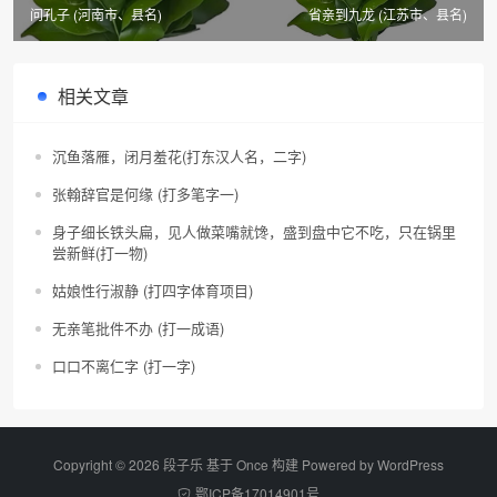
问孔子 (河南市、县名)
省亲到九龙 (江苏市、县名)
相关文章
沉鱼落雁，闭月羞花(打东汉人名，二字)
张翰辞官是何缘 (打多笔字一)
身子细长铁头扁，见人做菜嘴就馋，盛到盘中它不吃，只在锅里
尝新鲜(打一物)
姑娘性行淑静 (打四字体育项目)
无亲笔批件不办 (打一成语)
口口不离仁字 (打一字)
Copyright © 2026 段子乐 基于 Once 构建 Powered by
WordPress
鄂ICP备17014901号