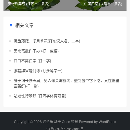
安得后羿弓 (江苏市、县名)
中国厂家 (福建市、县名)
相关文章
沉鱼落雁，闭月羞花(打东汉人名，二字)
无亲笔批件不办 (打一成语)
口口不离仁字 (打一字)
张翰辞官是何缘 (打多笔字一)
身子细长铁头扁，见人做菜嘴就馋，盛到盘中它不吃，只在锅里
尝新鲜(打一物)
姑娘性行淑静 (打四字体育项目)
Copyright © 2026 段子乐 基于 Once 构建 Powered by
WordPress
鄂ICP备17014901号