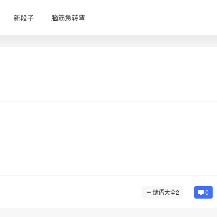
新段子
脑筋急转弯
谜语大全2
0