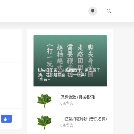
脚尖身子圆，走路团团转，需要鞭子
抽，越抽越欢喜（打一玩具）
1条留言
思想偏激 (机械名词)
0条留言
一记重扣堪称妙 (音乐名词)
0
0条留言