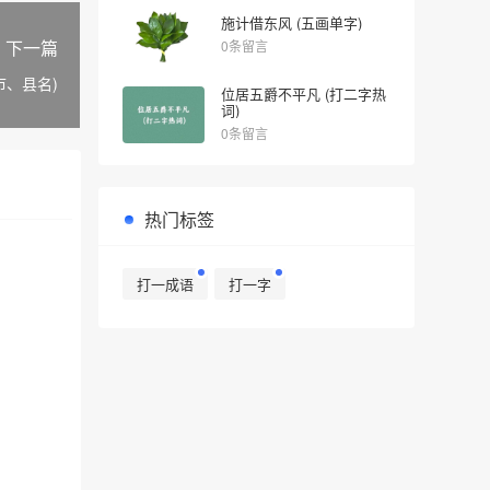
施计借东风 (五画单字)
下一篇
0条留言
市、县名)
位居五爵不平凡 (打二字热
词)
0条留言
热门标签
打一成语
打一字