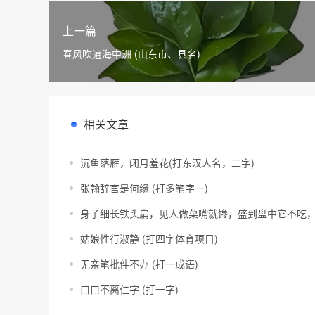
上一篇
春风吹遍海中洲 (山东市、县名)
相关文章
沉鱼落雁，闭月羞花(打东汉人名，二字)
张翰辞官是何缘 (打多笔字一)
身子细长铁头扁，见人做菜嘴就馋，盛到盘中它不吃，
姑娘性行淑静 (打四字体育项目)
无亲笔批件不办 (打一成语)
口口不离仁字 (打一字)