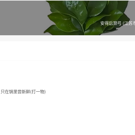
安得后羿弓 (江苏
只在锅里尝新鲜(打一物)