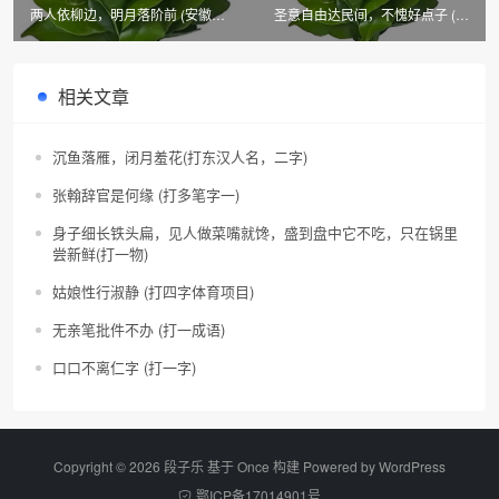
两人依柳边，明月落阶前 (安徽
圣意自由达民间，不愧好点子 (办
市、县名)
公设备连品牌)
相关文章
沉鱼落雁，闭月羞花(打东汉人名，二字)
张翰辞官是何缘 (打多笔字一)
身子细长铁头扁，见人做菜嘴就馋，盛到盘中它不吃，只在锅里
尝新鲜(打一物)
姑娘性行淑静 (打四字体育项目)
无亲笔批件不办 (打一成语)
口口不离仁字 (打一字)
Copyright © 2026 段子乐 基于 Once 构建 Powered by
WordPress
鄂ICP备17014901号