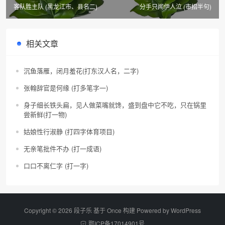
客队胜主队 (黑龙江市、县名二)
分手只闻伊人泣 (市招半句)
相关文章
沉鱼落雁，闭月羞花(打东汉人名，二字)
张翰辞官是何缘 (打多笔字一)
身子细长铁头扁，见人做菜嘴就馋，盛到盘中它不吃，只在锅里
尝新鲜(打一物)
姑娘性行淑静 (打四字体育项目)
无亲笔批件不办 (打一成语)
口口不离仁字 (打一字)
Copyright © 2026 段子乐 基于 Once 构建 Powered by
WordPress
鄂ICP备17014901号