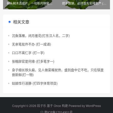
树头树木连成片，一勾新月映窗前
把手脱销，必须首先安排生产 (黑
(黑龙江市、县名)
龙江市、县名)
相关文章
沉鱼落雁，闭月羞花(打东汉人名，二字)
无亲笔批件不办 (打一成语)
口口不离仁字 (打一字)
张翰辞官是何缘 (打多笔字一)
身子细长铁头扁，见人做菜嘴就馋，盛到盘中它不吃，只在锅里
尝新鲜(打一物)
姑娘性行淑静 (打四字体育项目)
Copyright © 2026 段子乐 基于 Once 构建 Powered by
WordPress
鄂ICP备17014901号