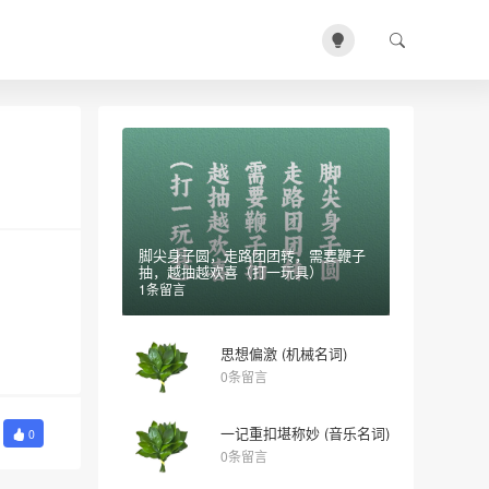
脚尖身子圆，走路团团转，需要鞭子
抽，越抽越欢喜（打一玩具）
1条留言
思想偏激 (机械名词)
0条留言
一记重扣堪称妙 (音乐名词)
0
0条留言