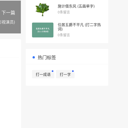
施计借东风 (五画单字)
下一篇
0条留言
影视演员)
位居五爵不平凡 (打二字热
词)
0条留言
热门标签
打一成语
打一字