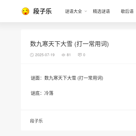
段子乐
谜语大全
精选谜语
歇后语
数九寒天下大雪 (打一常用词)
2025-07-19
81
0
谜面：数九寒天下大雪 (打一常用词)
谜底：冷落
段子乐