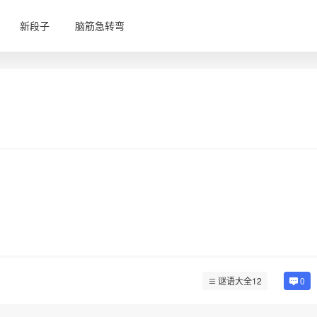
新段子
脑筋急转弯
谜语大全12
0