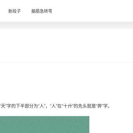
新段子
脑筋急转弯
天”字的下半部分为“人”，“人”在“十廾”的先头就是“奔”字。