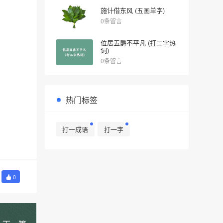
施计借东风 (五画单字)
0条留言
位居五爵不平凡 (打二字热
词)
0条留言
热门标签
打一成语
打一字
0