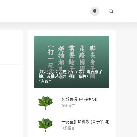
脚尖身子圆，走路团团转，需要鞭子
抽，越抽越欢喜（打一玩具）
1条留言
思想偏激 (机械名词)
0条留言
一记重扣堪称妙 (音乐名词)
0条留言