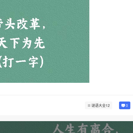
谜语大全12
0