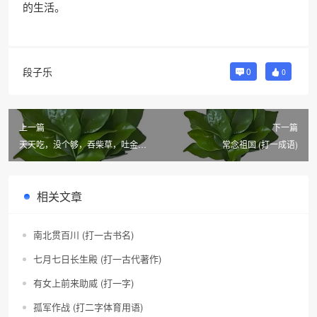
的生活。
段子乐
0
0
上一篇
下一篇
天天吃，没个够，吞柴草，吐金豆
常念祖国 (打一成语)
(打一物)
相关文章
南北贯百川 (打一古书名)
七月七日长生殿 (打一古代著作)
有女上前来助威 (打一字)
孤军作战 (打二字体育用语)