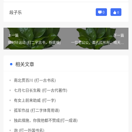
段子乐
0
0
上一篇
下一篇
顺时针运动 (打二字古书，粉底格)
一位老公公，面孔红彤彤，晴天早
早起，按时来上工(打一自然物)
相关文章
南北贯百川 (打一古书名)
七月七日长生殿 (打一古代著作)
有女上前来助威 (打一字)
孤军作战 (打二字体育用语)
独此措施，你我他都不赞成(打一成语)
询 (打一外国书名)