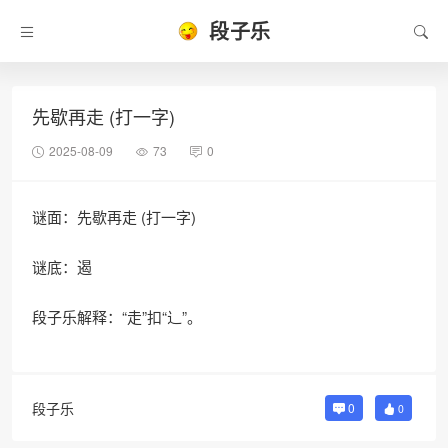
段子乐
先歇再走 (打一字)
2025-08-09
73
0
谜面：先歇再走 (打一字)
谜底：遏
段子乐解释：“走”扣“辶”。
段子乐
0
0