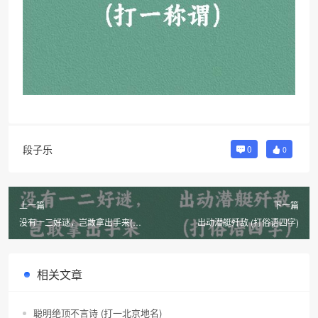
段子乐
0
0
上一篇
下一篇
没有一二好谜，岂敢拿出手来(打
出动潜艇歼敌 (打俗语四字)
一称谓)
相关文章
聪明绝顶不言诗 (打一北京地名)