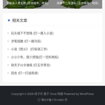
乞品夫人意无限 (亚洲城市、地名)
巫峰十二导源头 (亚洲城市、地名)
相关文章
石头城下不觉晓 (打一唐人小说)
涉笔成趣 (打一报刊名)
小说《怒火》 (打俗语三字)
小小少年，很少烦恼(打一饮料商标)
挟天子以令诸侯 (打五字常言)
回击 (打一灯谜用语)
Copyright © 2026 段子乐 基于 Once 构建 Powered by
WordPress
鄂ICP备17014901号